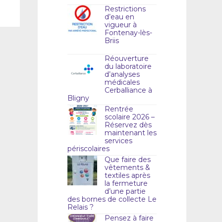
Restrictions
d’eau en
vigueur à
Fontenay-lès-
Briis
Réouverture
du laboratoire
d’analyses
médicales
Cerballiance à
Bligny
Rentrée
scolaire 2026 –
Réservez dès
maintenant les
services
périscolaires
Que faire des
vêtements &
textiles après
la fermeture
d’une partie
des bornes de collecte Le
Relais ?
Pensez à faire