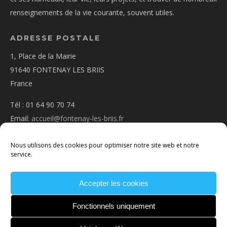
renseignements de la vie courante, souvent utiles.
ADRESSE POSTALE
1, Place de la Mairie
91640 FONTENAY LES BRIIS
France
Tél : 01 64 90 70 74
Email:
accueil@fontenay-les-briis.fr
Nous utilisons des cookies pour optimiser notre site web et notre
service.
Accepter les cookies
PLAN D’ACCÈS
NOUS CONTACTER
MENTIONS
LÉGALES
POLITIQUE DE COOKIES
CONDITIONS
Fonctionnels uniquement
GÉNÉRALES