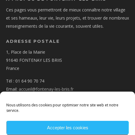
Ces pages vous permettront de mieux connaître notre village
et ses hameaux, leur vie, leurs projets, et trouver de nombreux
renseignements de la vie courante, souvent utiles.
ADRESSE POSTALE
1, Place de la Mairie
91640 FONTENAY LES BRIIS
France
Tél : 01 64 90 70 74
Email:
accueil@fontenay-les-briis.fr
Nous utilisons des cookies pour optimiser notre site web et notre
service.
Accepter les cookies
PLAN D’ACCÈS
NOUS CONTACTER
MENTIONS