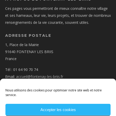
Ces pages vous permettront de mieux connaître notre village
et ses hameaux, leur vie, leurs projets, et trouver de nombreux
renseignements de la vie courante, souvent utiles.
ADRESSE POSTALE
1, Place de la Mairie
91640 FONTENAY LES BRIIS
France
Tél : 01 64 90 70 74
Email:
accueil@fontenay-les-briis.fr
Nous utilisons des cookies pour optimiser notre site web et notre
service.
Accepter les cookies
PLAN D’ACCÈS
NOUS CONTACTER
MENTIONS