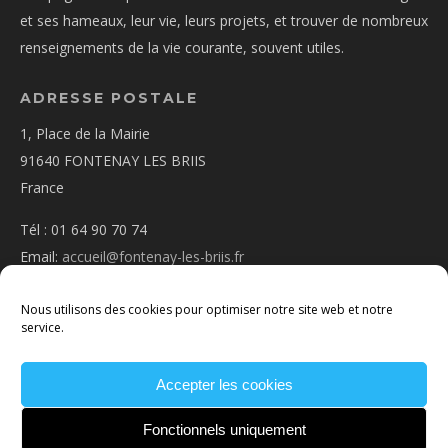
et ses hameaux, leur vie, leurs projets, et trouver de nombreux
renseignements de la vie courante, souvent utiles.
ADRESSE POSTALE
1, Place de la Mairie
91640 FONTENAY LES BRIIS
France
Tél : 01 64 90 70 74
Email:
accueil@fontenay-les-briis.fr
Nous utilisons des cookies pour optimiser notre site web et notre
service.
Accepter les cookies
PLAN D’ACCÈS
NOUS CONTACTER
MENTIONS
LÉGALES
POLITIQUE DE COOKIES
CONDITIONS
Fonctionnels uniquement
GÉNÉRALES