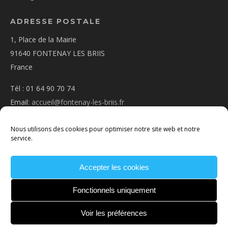
ADRESSE POSTALE
1, Place de la Mairie
91640 FONTENAY LES BRIIS
France
Tél : 01 64 90 70 74
Email:
accueil@fontenay-les-briis.fr
Nous utilisons des cookies pour optimiser notre site web et notre
service.
Accepter les cookies
PLAN D’ACCÈS
NOUS CONTACTER
MENTIONS
LÉGALES
POLITIQUE DE COOKIES
CONDITIONS
Fonctionnels uniquement
GÉNÉRALES
Voir les préférences