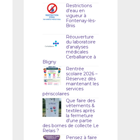
Restrictions
d’eau en
vigueur à
Fontenay-lès-
Briis
Réouverture
du laboratoire
d’analyses
médicales
Cerballiance à
Bligny
Rentrée
scolaire 2026 –
Réservez dès
maintenant les
services
périscolaires
Que faire des
vêtements &
textiles après
la fermeture
d’une partie
des bornes de collecte Le
Relais ?
Pensez à faire