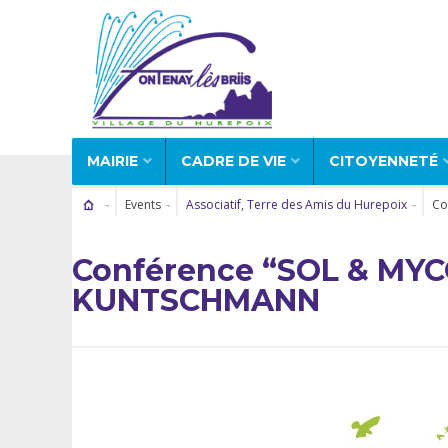
MAIRIE
CADRE DE VIE
CITOYENNETÉ
Events
Associatif
,
Terre des Amis du Hurepoix
Co
Conférence “SOL & MYC
KUNTSCHMANN