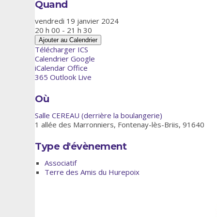
Quand
vendredi 19 janvier 2024
20 h 00 - 21 h 30
Ajouter au Calendrier
Télécharger ICS
Calendrier Google
iCalendar
Office
365
Outlook Live
Où
Salle CEREAU (derrière la boulangerie)
1 allée des Marronniers, Fontenay-lès-Briis, 91640
Type d'évènement
Associatif
Terre des Amis du Hurepoix