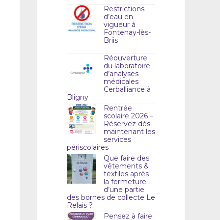
Restrictions
d’eau en
vigueur à
Fontenay-lès-
Briis
Réouverture
du laboratoire
d’analyses
médicales
Cerballiance à
Bligny
Rentrée
scolaire 2026 –
Réservez dès
maintenant les
services
périscolaires
Que faire des
vêtements &
textiles après
la fermeture
d’une partie
des bornes de collecte Le
Relais ?
Pensez à faire