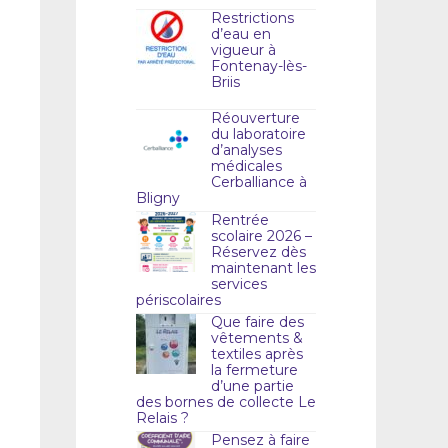
Restrictions
d’eau en
vigueur à
Fontenay-lès-
Briis
Réouverture
du laboratoire
d’analyses
médicales
Cerballiance à
Bligny
Rentrée
scolaire 2026 –
Réservez dès
maintenant les
services
périscolaires
Que faire des
vêtements &
textiles après
la fermeture
d’une partie
des bornes de collecte Le
Relais ?
Pensez à faire