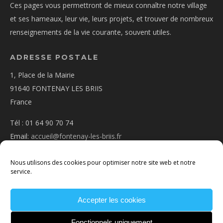
Ces pages vous permettront de mieux connaître notre village
et ses hameaux, leur vie, leurs projets, et trouver de nombreux
renseignements de la vie courante, souvent utiles.
ADRESSE POSTALE
1, Place de la Mairie
91640 FONTENAY LES BRIIS
France
Tél : 01 64 90 70 74
Email:
accueil@fontenay-les-briis.fr
Nous utilisons des cookies pour optimiser notre site web et notre
service.
Accepter les cookies
PLAN D’ACCÈS
NOUS CONTACTER
MENTIONS
LÉGALES
POLITIQUE DE COOKIES
CONDITIONS
Fonctionnels uniquement