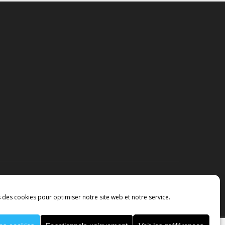
s des cookies pour optimiser notre site web et notre service.
MENTIONS LÉGALES
POLITIQUE DE COOKIES
TIONS GÉNÉRALES