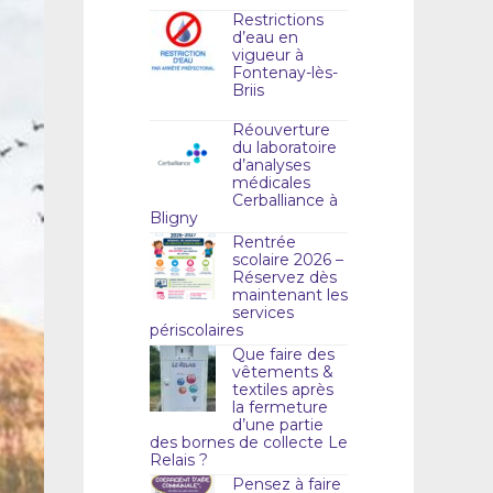
Restrictions
d’eau en
vigueur à
Fontenay-lès-
Briis
Réouverture
du laboratoire
d’analyses
médicales
Cerballiance à
Bligny
Rentrée
scolaire 2026 –
Réservez dès
maintenant les
services
périscolaires
Que faire des
vêtements &
textiles après
la fermeture
d’une partie
des bornes de collecte Le
Relais ?
Pensez à faire