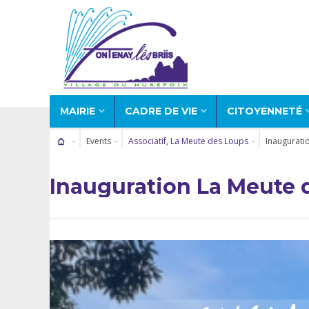
MAIRIE
CADRE DE VIE
CITOYENNETÉ
Events
Associatif
,
La Meute des Loups
Inaugurati
Inauguration La Meute 