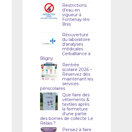
Restrictions
d’eau en
vigueur à
Fontenay-lès-
Briis
Réouverture
du laboratoire
d’analyses
médicales
Cerballiance à
Bligny
Rentrée
scolaire 2026 –
Réservez dès
maintenant les
services
périscolaires
Que faire des
vêtements &
textiles après
la fermeture
d’une partie
des bornes de collecte Le
Relais ?
Pensez à faire