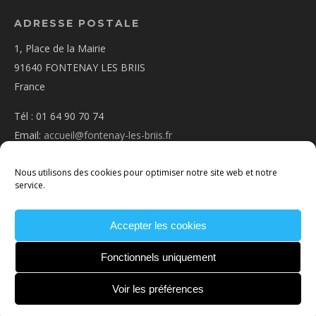
ADRESSE POSTALE
1, Place de la Mairie
91640 FONTENAY LES BRIIS
France
Tél : 01 64 90 70 74
Email:
accueil@fontenay-les-briis.fr
Nous utilisons des cookies pour optimiser notre site web et notre
service.
Accepter les cookies
PLAN D’ACCÈS
NOUS CONTACTER
MENTIONS
LÉGALES
POLITIQUE DE COOKIES
CONDITIONS
Fonctionnels uniquement
GÉNÉRALES
Voir les préférences