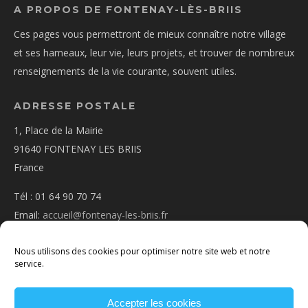
A PROPOS DE FONTENAY-LÈS-BRIIS
Ces pages vous permettront de mieux connaître notre village
et ses hameaux, leur vie, leurs projets, et trouver de nombreux
renseignements de la vie courante, souvent utiles.
ADRESSE POSTALE
1, Place de la Mairie
91640 FONTENAY LES BRIIS
France
Tél : 01 64 90 70 74
Email:
accueil@fontenay-les-briis.fr
Nous utilisons des cookies pour optimiser notre site web et notre
service.
Accepter les cookies
PLAN D’ACCÈS
NOUS CONTACTER
MENTIONS