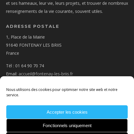
et ses hameaux, leur vie, leurs projets, et trouver de nombreux
renseignements de la vie courante, souvent utiles.
ADRESSE POSTALE
1, Place de la Mairie
91640 FONTENAY LES BRIIS
France
Tél : 01 64 90 70 74
Email:
accueil@fontenay-les-briis.fr
Nous utilisons des cookies pour optimiser notre site web et notre
service.
Accepter les cookies
PLAN D’ACCÈS
NOUS CONTACTER
MENTIONS
LÉGALES
POLITIQUE DE COOKIES
CONDITIONS
Fonctionnels uniquement
GÉNÉRALES