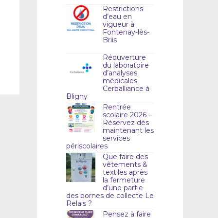
Restrictions
d’eau en
vigueur à
Fontenay-lès-
Briis
Réouverture
du laboratoire
d’analyses
médicales
Cerballiance à
Bligny
Rentrée
scolaire 2026 –
Réservez dès
maintenant les
services
périscolaires
Que faire des
vêtements &
textiles après
la fermeture
d’une partie
des bornes de collecte Le
Relais ?
Pensez à faire