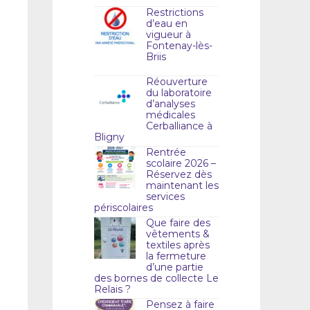
Restrictions
d’eau en
vigueur à
Fontenay-lès-
Briis
Réouverture
du laboratoire
d’analyses
médicales
Cerballiance à
Bligny
Rentrée
scolaire 2026 –
Réservez dès
maintenant les
services
périscolaires
Que faire des
vêtements &
textiles après
la fermeture
d’une partie
des bornes de collecte Le
Relais ?
Pensez à faire