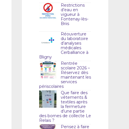
Restrictions
d’eau en
vigueur à
Fontenay-lès-
Briis
Réouverture
du laboratoire
d’analyses
médicales
Cerballiance à
Bligny
Rentrée
scolaire 2026 –
Réservez dès
maintenant les
services
périscolaires
Que faire des
vêtements &
textiles après
la fermeture
d’une partie
des bornes de collecte Le
Relais ?
Pensez à faire