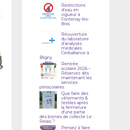
Restrictions
d’eau en
vigueur à
Fontenay-lès-
Briis
Réouverture
du laboratoire
d’analyses
médicales
Cerballiance à
Bligny
Rentrée
scolaire 2026 –
Réservez dès
maintenant les
services
périscolaires
Que faire des
vêtements &
textiles après
la fermeture
d’une partie
des bornes de collecte Le
Relais ?
Pensez à faire