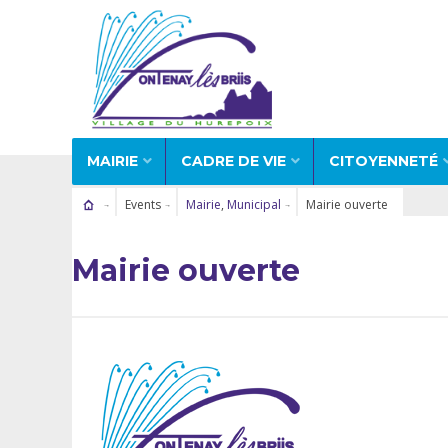
MAIRIE
CADRE DE VIE
CITOYENNETÉ
Events
Mairie
,
Municipal
Mairie ouverte
Mairie ouverte