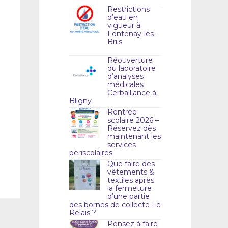
Restrictions
d’eau en
vigueur à
Fontenay-lès-
Briis
Réouverture
du laboratoire
d’analyses
médicales
Cerballiance à
Bligny
Rentrée
scolaire 2026 –
Réservez dès
maintenant les
services
périscolaires
Que faire des
vêtements &
textiles après
la fermeture
d’une partie
des bornes de collecte Le
Relais ?
Pensez à faire