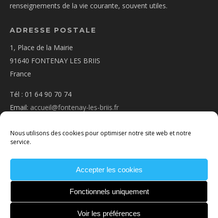
renseignements de la vie courante, souvent utiles.
ADRESSE POSTALE
1, Place de la Mairie
91640 FONTENAY LES BRIIS
France
Tél : 01 64 90 70 74
Email:
accueil@fontenay-les-briis.fr
Nous utilisons des cookies pour optimiser notre site web et notre
service.
Accepter les cookies
PLAN D’ACCÈS
NOUS CONTACTER
MENTIONS
LÉGALES
POLITIQUE DE COOKIES
CONDITIONS
Fonctionnels uniquement
GÉNÉRALES
Voir les préférences