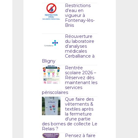
Restrictions
d’eau en
vigueur à
Fontenay-lès-
Briis
Réouverture
du laboratoire
d’analyses
médicales
Cerballiance à
Bligny
Rentrée
scolaire 2026 –
Réservez dès
maintenant les
services
périscolaires
Que faire des
vêtements &
textiles après
la fermeture
d’une partie
des bornes de collecte Le
Relais ?
Pensez à faire