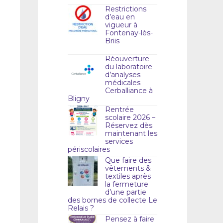
Restrictions
d’eau en
vigueur à
Fontenay-lès-
Briis
Réouverture
du laboratoire
d’analyses
médicales
Cerballiance à
Bligny
Rentrée
scolaire 2026 –
Réservez dès
maintenant les
services
périscolaires
Que faire des
vêtements &
textiles après
la fermeture
d’une partie
des bornes de collecte Le
Relais ?
Pensez à faire