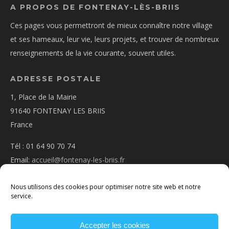
A PROPOS DE FONTENAY-LÈS-BRIIS
Ces pages vous permettront de mieux connaître notre village
et ses hameaux, leur vie, leurs projets, et trouver de nombreux
renseignements de la vie courante, souvent utiles.
ADRESSE POSTALE
1, Place de la Mairie
91640 FONTENAY LES BRIIS
France
Tél : 01 64 90 70 74
Email:
accueil@fontenay-les-briis.fr
Nous utilisons des cookies pour optimiser notre site web et notre
service.
Accepter les cookies
PLAN D’ACCÈS
NOUS CONTACTER
MENTIONS