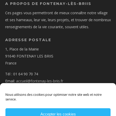
A PROPOS DE FONTENAY-LÈS-BRIIS
Ces pages vous permettront de mieux connaître notre village
et ses hameaux, leur vie, leurs projets, et trouver de nombreux
renseignements de la vie courante, souvent utiles.
ADRESSE POSTALE
1, Place de la Mairie
91640 FONTENAY LES BRIIS
France
Tél : 01 64 90 70 74
Email:
accueil@fontenay-les-briis.fr
Nous utilisons des cookies pour optimiser notre site web et notre
service.
Accepter les cookies
PLAN D’ACCÈS
NOUS CONTACTER
MENTIONS