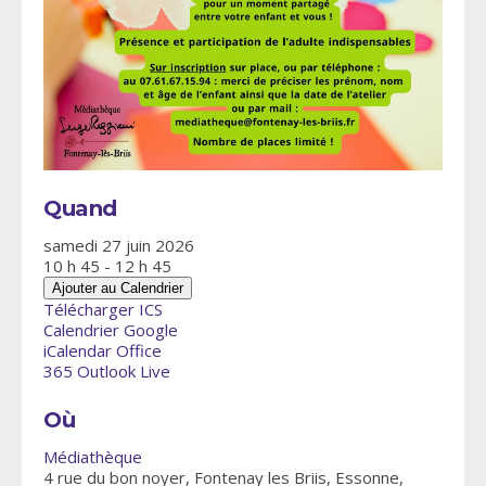
Quand
samedi 27 juin 2026
10 h 45 - 12 h 45
Ajouter au Calendrier
Télécharger ICS
Calendrier Google
iCalendar
Office
365
Outlook Live
Où
Médiathèque
4 rue du bon noyer, Fontenay les Briis, Essonne,