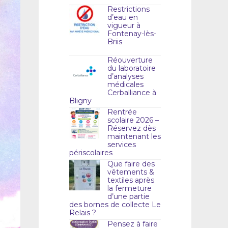
Restrictions
d’eau en
vigueur à
Fontenay-lès-
Briis
Réouverture
du laboratoire
d’analyses
médicales
Cerballiance à
Bligny
Rentrée
scolaire 2026 –
Réservez dès
maintenant les
services
périscolaires
Que faire des
vêtements &
textiles après
la fermeture
d’une partie
des bornes de collecte Le
Relais ?
Pensez à faire