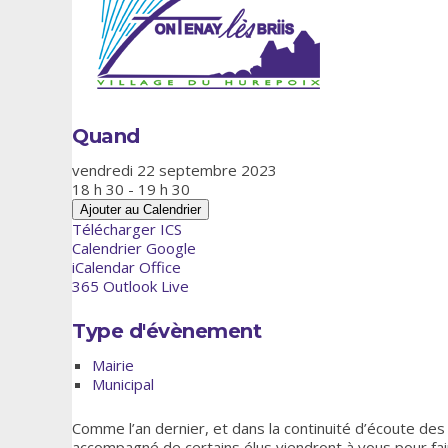
Quand
vendredi 22 septembre 2023
18 h 30 - 19 h 30
Ajouter au Calendrier
Télécharger ICS
Calendrier Google
iCalendar
Office
365
Outlook Live
Type d'évènement
Mairie
Municipal
Comme l’an dernier, et dans la continuité d’écoute des
accompagné de certains élus viendront à vous pour fai