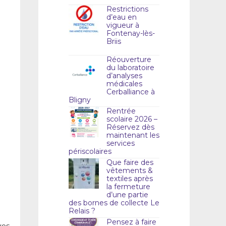
Restrictions
d’eau en
vigueur à
Fontenay-lès-
Briis
Réouverture
du laboratoire
d’analyses
médicales
Cerballiance à
Bligny
Rentrée
scolaire 2026 –
Réservez dès
maintenant les
services
périscolaires
Que faire des
vêtements &
textiles après
la fermeture
d’une partie
des bornes de collecte Le
Relais ?
Pensez à faire
vos