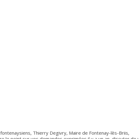
 fontenaysiens, Thierry Degivry, Maire de Fontenay-lès-Briis,
re le point sur vos demandes exprimées il y a un an, discuter de 