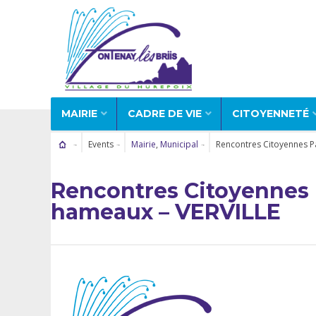
MAIRIE
CADRE DE VIE
CITOYENNETÉ
Events
Mairie
,
Municipal
Rencontres Citoyennes Pa
Rencontres Citoyennes P
hameaux – VERVILLE