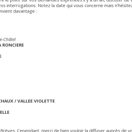
vos interrogations. Notez la date qui vous concerne mais n’hésite
nvient davantage :
le-Châtel
A RONCIERE
E
CHAUX /
VALLEE VIOLETTE
ELLE
Brèves. Cependant, merci de bien vouloir la diffuser auprès de v