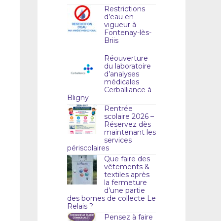
Restrictions
d’eau en
vigueur à
Fontenay-lès-
Briis
Réouverture
du laboratoire
d’analyses
médicales
Cerballiance à
Bligny
Rentrée
scolaire 2026 –
Réservez dès
maintenant les
services
périscolaires
Que faire des
vêtements &
textiles après
la fermeture
d’une partie
des bornes de collecte Le
Relais ?
Pensez à faire