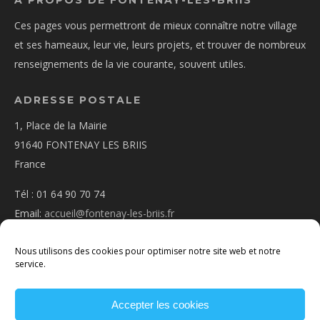
A PROPOS DE FONTENAY-LÈS-BRIIS
Ces pages vous permettront de mieux connaître notre village
et ses hameaux, leur vie, leurs projets, et trouver de nombreux
renseignements de la vie courante, souvent utiles.
ADRESSE POSTALE
1, Place de la Mairie
91640 FONTENAY LES BRIIS
France
Tél : 01 64 90 70 74
Email:
accueil@fontenay-les-briis.fr
Nous utilisons des cookies pour optimiser notre site web et notre
service.
Accepter les cookies
PLAN D’ACCÈS
NOUS CONTACTER
MENTIONS