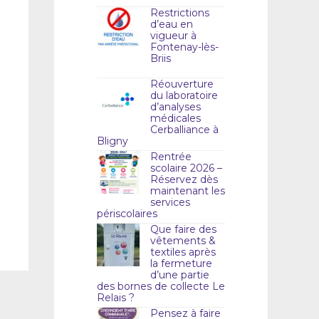
Restrictions
d’eau en
vigueur à
Fontenay-lès-
Briis
Réouverture
du laboratoire
d’analyses
médicales
Cerballiance à
Bligny
Rentrée
scolaire 2026 –
Réservez dès
maintenant les
services
périscolaires
Que faire des
vêtements &
textiles après
la fermeture
d’une partie
des bornes de collecte Le
Relais ?
Pensez à faire