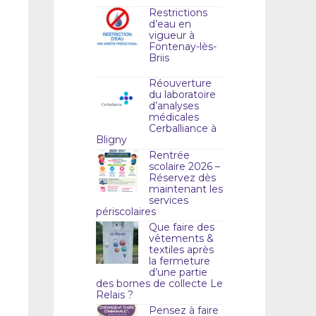
Restrictions
d’eau en
vigueur à
Fontenay-lès-
Briis
Réouverture
du laboratoire
d’analyses
médicales
Cerballiance à
Bligny
Rentrée
scolaire 2026 –
Réservez dès
maintenant les
services
périscolaires
Que faire des
vêtements &
textiles après
la fermeture
d’une partie
des bornes de collecte Le
Relais ?
Pensez à faire