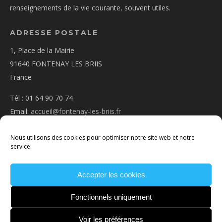
renseignements de la vie courante, souvent utiles.
ADRESSE POSTALE
1, Place de la Mairie
91640 FONTENAY LES BRIIS
France
Tél : 01 64 90 70 74
Email:
accueil@fontenay-les-briis.fr
Nous utilisons des cookies pour optimiser notre site web et notre
service.
Accepter les cookies
PLAN D’ACCÈS
NOUS CONTACTER
MENTIONS
LÉGALES
POLITIQUE DE COOKIES
CONDITIONS
Fonctionnels uniquement
GÉNÉRALES
Voir les préférences