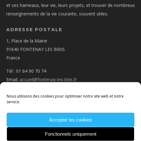
et ses hameaux, leur vie, leurs projets, et trouver de nombreux
renseignements de la vie courante, souvent utiles.
ADRESSE POSTALE
1, Place de la Mairie
91640 FONTENAY LES BRIIS
France
Tél : 01 64 90 70 74
Email:
accueil@fontenay-les-briis.fr
Nous utilisons des cookies pour optimiser notre site web et notre
service.
Accepter les cookies
PLAN D’ACCÈS
NOUS CONTACTER
MENTIONS
LÉGALES
POLITIQUE DE COOKIES
CONDITIONS
Fonctionnels uniquement
GÉNÉRALES