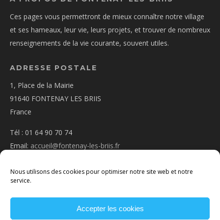
Ces pages vous permettront de mieux connaître notre village
et ses hameaux, leur vie, leurs projets, et trouver de nombreux
renseignements de la vie courante, souvent utiles.
ADRESSE POSTALE
1, Place de la Mairie
91640 FONTENAY LES BRIIS
France
Tél : 01 64 90 70 74
Email:
accueil@fontenay-les-briis.fr
Nous utilisons des cookies pour optimiser notre site web et notre
service.
Accepter les cookies
PLAN D’ACCÈS
NOUS CONTACTER
MENTIONS