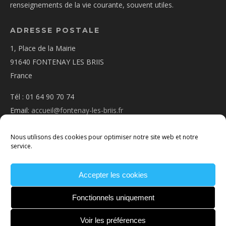
renseignements de la vie courante, souvent utiles.
ADRESSE POSTALE
1, Place de la Mairie
91640 FONTENAY LES BRIIS
France
Tél : 01 64 90 70 74
Email:
accueil@fontenay-les-briis.fr
Nous utilisons des cookies pour optimiser notre site web et notre
service.
Accepter les cookies
PLAN D’ACCÈS
NOUS CONTACTER
MENTIONS
LÉGALES
POLITIQUE DE COOKIES
CONDITIONS
Fonctionnels uniquement
GÉNÉRALES
Voir les préférences