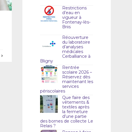
Restrictions
d’eau en
vigueur à
Fontenay-lès-
Briis
Réouverture
du laboratoire
d’analyses
médicales
E
Cerballiance à
Bligny
Rentrée
scolaire 2026 –
Réservez dès
maintenant les
services
périscolaires
Que faire des
vêtements &
textiles après
la fermeture
d’une partie
des bornes de collecte Le
Relais ?