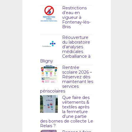
Restrictions
d’eau en
vigueur à
Fontenay-lès-
Briis
Réouverture
du laboratoire
d’analyses
médicales
Cerballiance à
Bligny
Rentrée
scolaire 2026 –
Réservez dès
maintenant les
services
périscolaires
Que faire des
vêtements &
textiles après
la fermeture
d’une partie
des bornes de collecte Le
Relais ?