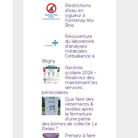
Restrictions
d’eau en
vigueur à
Fontenay-lès-
Briis
Réouverture
du laboratoire
d’analyses
médicales
Cerballiance à
Bligny
Rentrée
scolaire 2026 –
Réservez dès
maintenant les
services
périscolaires
Que faire des
vêtements &
textiles après
la fermeture
d’une partie
des bornes de collecte Le
Relais ?
Pensez à faire