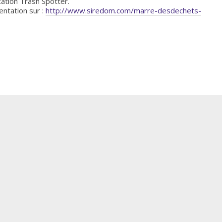
cation Trash Spotter.
entation sur :
http://www.siredom.com/marre-desdechets-