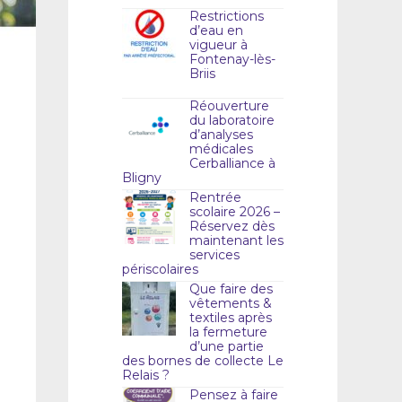
Restrictions
d’eau en
vigueur à
Fontenay-lès-
Briis
Réouverture
du laboratoire
d’analyses
médicales
Cerballiance à
Bligny
Rentrée
scolaire 2026 –
Réservez dès
maintenant les
services
périscolaires
Que faire des
vêtements &
textiles après
la fermeture
d’une partie
des bornes de collecte Le
Relais ?
Pensez à faire