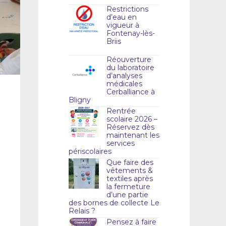
Restrictions
d’eau en
vigueur à
Fontenay-lès-
Briis
Réouverture
du laboratoire
d’analyses
médicales
Cerballiance à
Bligny
Rentrée
scolaire 2026 –
Réservez dès
maintenant les
services
périscolaires
Que faire des
vêtements &
textiles après
la fermeture
d’une partie
des bornes de collecte Le
Relais ?
Pensez à faire