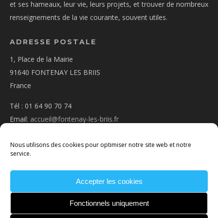
et ses hameaux, leur vie, leurs projets, et trouver de nombreux
renseignements de la vie courante, souvent utiles.
ADRESSE POSTALE
1, Place de la Mairie
91640 FONTENAY LES BRIIS
France
Tél : 01 64 90 70 74
Email:
accueil@fontenay-les-briis.fr
Nous utilisons des cookies pour optimiser notre site web et notre
service.
Accepter les cookies
PLAN D’ACCÈS
NOUS CONTACTER
MENTIONS
LÉGALES
POLITIQUE DE COOKIES
CONDITIONS
Fonctionnels uniquement
GÉNÉRALES