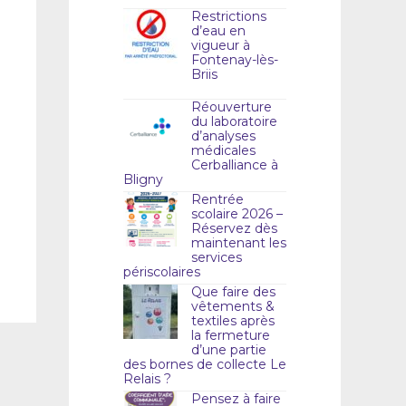
Restrictions
d’eau en
vigueur à
Fontenay-lès-
Briis
Réouverture
du laboratoire
d’analyses
médicales
Cerballiance à
Bligny
Rentrée
scolaire 2026 –
Réservez dès
maintenant les
services
périscolaires
Que faire des
vêtements &
textiles après
la fermeture
d’une partie
des bornes de collecte Le
Relais ?
Pensez à faire