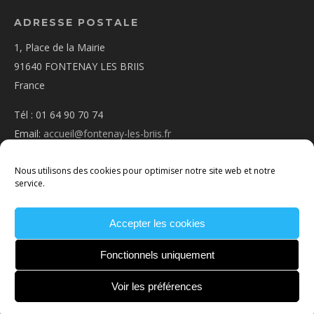
ADRESSE POSTALE
1, Place de la Mairie
91640 FONTENAY LES BRIIS
France
Tél : 01 64 90 70 74
Email:
accueil@fontenay-les-briis.fr
Nous utilisons des cookies pour optimiser notre site web et notre
service.
Accepter les cookies
PLAN D’ACCÈS
NOUS CONTACTER
MENTIONS
LÉGALES
POLITIQUE DE COOKIES
CONDITIONS
Fonctionnels uniquement
GÉNÉRALES
Voir les préférences