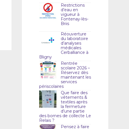
Restrictions
d’eau en
vigueur à
Fontenay-lès-
Briis
Réouverture
du laboratoire
d’analyses
médicales
Cerballiance à
Bligny
Rentrée
scolaire 2026 –
Réservez dès
maintenant les
services
périscolaires
Que faire des
vêtements &
textiles après
la fermeture
d’une partie
des bornes de collecte Le
Relais ?
Pensez à faire