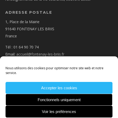
ADRESSE POSTALE
1, Place de la Mairie
91640 FONTENAY LES BRIIS
France
Tél : 01 64 90 70 74
Email:
accueil@fontenay-les-briis.fr
Nous utilisons des cookies pour optimiser notre site web et notre
service.
Accepter les cookies
PLAN D’ACCÈS
NOUS CONTACTER
MENTIONS
LÉGALES
POLITIQUE DE COOKIES
CONDITIONS
Fonctionnels uniquement
GÉNÉRALES
Voir les préférences