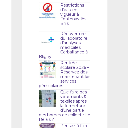
Restrictions
d’eau en
vigueur à
Fontenay-lès-
Briis
Réouverture
du laboratoire
d’analyses
médicales
Cerballiance à
Bligny
Rentrée
scolaire 2026 –
Réservez dès
maintenant les
services
périscolaires
Que faire des
vêtements &
textiles après
la fermeture
d’une partie
des bornes de collecte Le
Relais ?
Pensez à faire