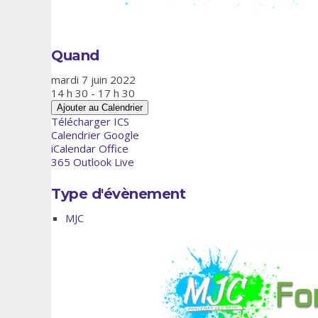
Quand
mardi 7 juin 2022
14 h 30 - 17 h 30
Ajouter au Calendrier
Télécharger ICS
Calendrier Google
iCalendar
Office
365
Outlook Live
Type d'évènement
MJC