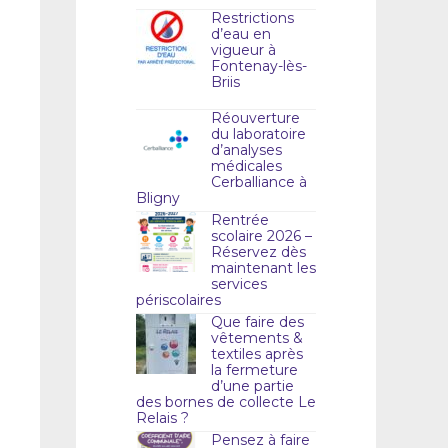
Restrictions
d’eau en
vigueur à
Fontenay-lès-
Briis
Réouverture
du laboratoire
d’analyses
médicales
Cerballiance à
Bligny
Rentrée
scolaire 2026 –
Réservez dès
maintenant les
services
périscolaires
Que faire des
vêtements &
textiles après
la fermeture
d’une partie
des bornes de collecte Le
Relais ?
Pensez à faire