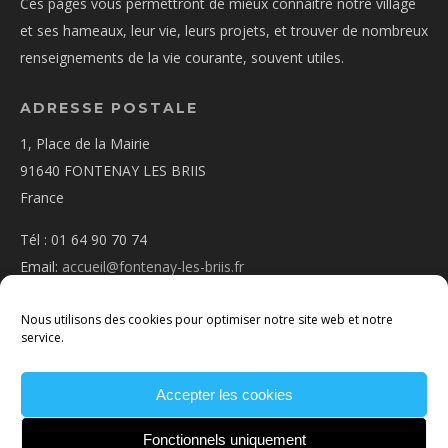
Ces pages vous permettront de mieux connaître notre village
et ses hameaux, leur vie, leurs projets, et trouver de nombreux
renseignements de la vie courante, souvent utiles.
ADRESSE POSTALE
1, Place de la Mairie
91640 FONTENAY LES BRIIS
France
Tél : 01 64 90 70 74
Email:
accueil@fontenay-les-briis.fr
Nous utilisons des cookies pour optimiser notre site web et notre
service.
Accepter les cookies
PLAN D’ACCÈS
NOUS CONTACTER
MENTIONS
LÉGALES
POLITIQUE DE COOKIES
CONDITIONS
Fonctionnels uniquement