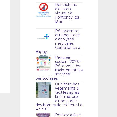
Restrictions
d’eau en
vigueur à
Fontenay-lès-
Briis
Réouverture
du laboratoire
d’analyses
médicales
Cerballiance à
Bligny
Rentrée
scolaire 2026 –
Réservez dès
maintenant les
services
périscolaires
Que faire des
vêtements &
textiles après
la fermeture
d’une partie
des bornes de collecte Le
Relais ?
Pensez à faire